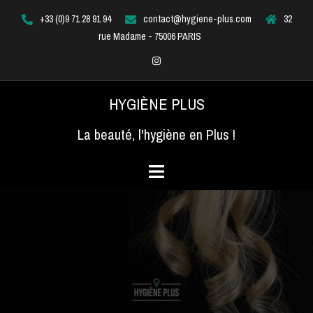
Aller
+33 (0)9 71 28 91 94
contact@hygiene-plus.com
32
au
rue Madame - 75006 PARIS
contenu
Instagram
HYGIÈNE PLUS
La beauté, l'hygiène en Plus !