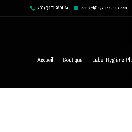
Aller
+33 (0)9 71 28 91 94
contact@hygiene-plus.com
au
contenu
Accueil
Boutique
Label Hygiène Pl