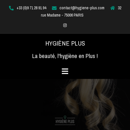
Aller
+33 (0)9 71 28 91 94
contact@hygiene-plus.com
32
au
rue Madame - 75006 PARIS
contenu
Instagram
HYGIÈNE PLUS
La beauté, l'hygiène en Plus !