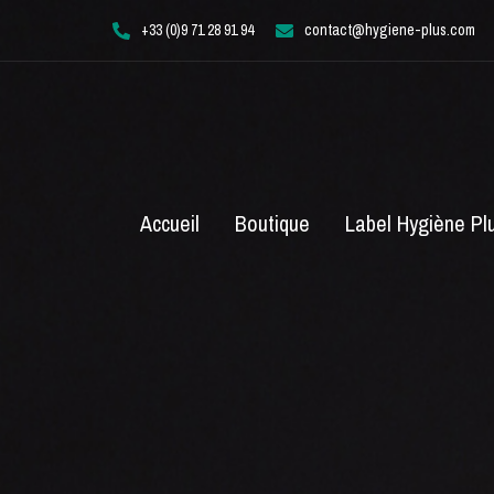
Aller
+33 (0)9 71 28 91 94
contact@hygiene-plus.com
au
contenu
Accueil
Boutique
Label Hygiène Pl