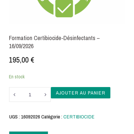
Formation Certibiocide-Désinfectants –
16/09/2026
195,00
€
En stock
quantité
AJOUTER AU PANIER
de
Formation
UGS :
16092026
Catégorie :
CERTIBIOCIDE
Certibiocide-
Désinfectants