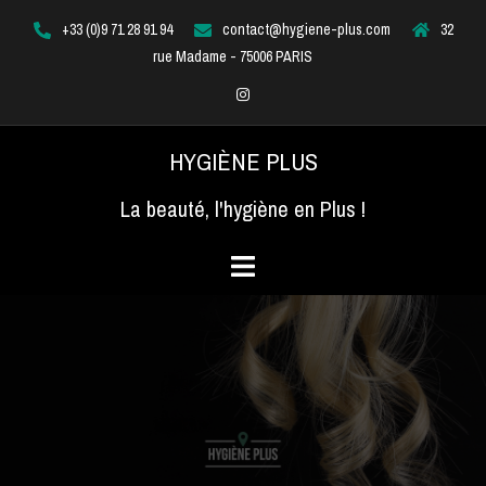
Aller
+33 (0)9 71 28 91 94
contact@hygiene-plus.com
32
au
rue Madame - 75006 PARIS
contenu
Instagram
HYGIÈNE PLUS
La beauté, l'hygiène en Plus !