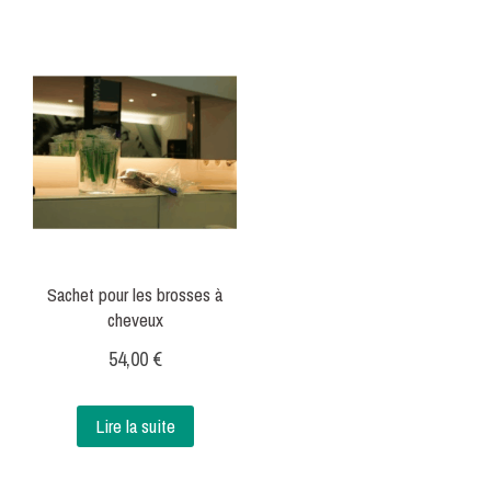
était :
est :
216,00 €.
180,00 €.
Sachet pour les brosses à
cheveux
54,00
€
Lire la suite