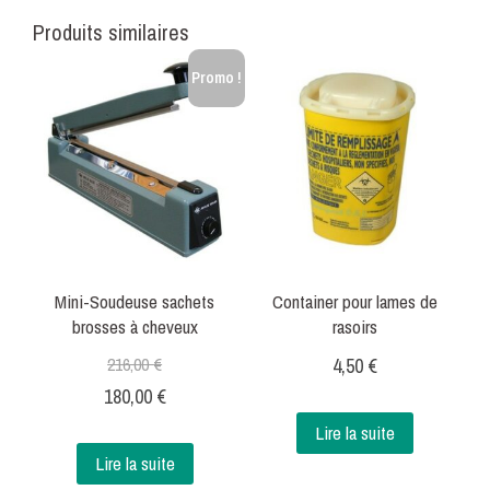
Produits similaires
Promo !
Mini-Soudeuse sachets
Container pour lames de
brosses à cheveux
rasoirs
216,00
€
4,50
€
Le
Le
180,00
€
prix
prix
Lire la suite
Lire la suite
initial
actuel