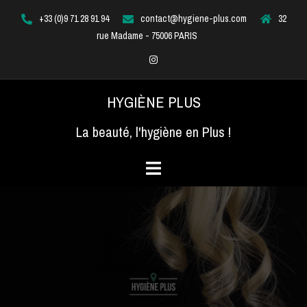
Aller
+33 (0)9 71 28 91 94
contact@hygiene-plus.com
32
au
rue Madame - 75006 PARIS
contenu
Instagram
HYGIÈNE PLUS
La beauté, l'hygiène en Plus !