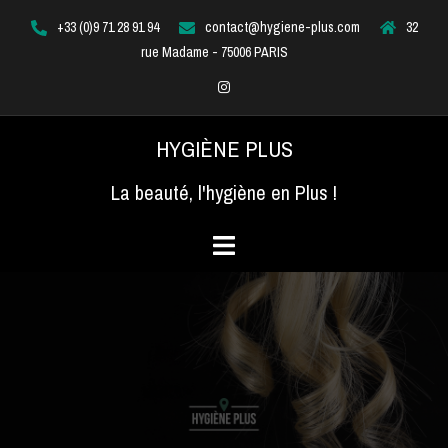
Aller
+33 (0)9 71 28 91 94
contact@hygiene-plus.com
32
au
rue Madame - 75006 PARIS
contenu
Instagram
HYGIÈNE PLUS
La beauté, l'hygiène en Plus !