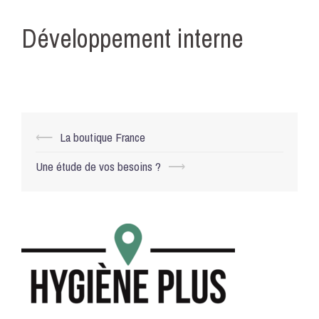
Développement interne
Navigation
⟵
La boutique France
d’article
Une étude de vos besoins ?
⟶