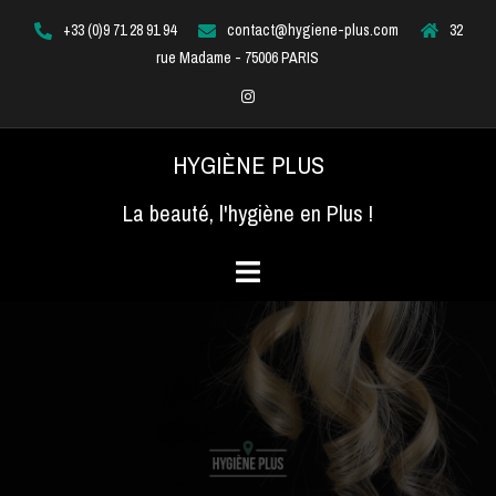
Aller
+33 (0)9 71 28 91 94
contact@hygiene-plus.com
32
au
rue Madame - 75006 PARIS
contenu
Instagram
HYGIÈNE PLUS
La beauté, l'hygiène en Plus !