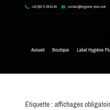
Aller
+33 (0)9 71 28 91 94
contact@hygiene-plus.com
au
contenu
Accueil
Boutique
Label Hygiène Pl
Étiquette :
affichages obligatoi