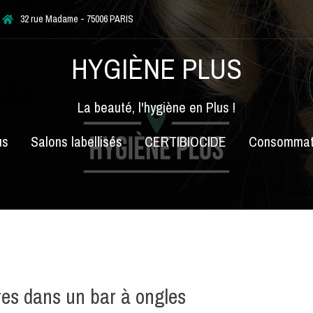
32 rue Madame - 75006 PARIS
HYGIÈNE PLUS
La beauté, l'hygiène en Plus !
us
Salons labellisés
CERTIBIOCIDE
Consommat
res dans un bar à ongles