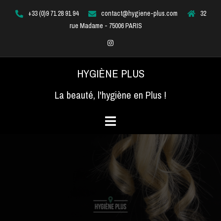
Aller
+33 (0)9 71 28 91 94
contact@hygiene-plus.com
32
au
rue Madame - 75006 PARIS
contenu
Instagram
HYGIÈNE PLUS
La beauté, l'hygiène en Plus !