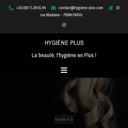
Aller
+33 (0)9 71 28 91 94
contact@hygiene-plus.com
32
au
rue Madame - 75006 PARIS
contenu
Instagram
HYGIÈNE PLUS
La beauté, l'hygiène en Plus !