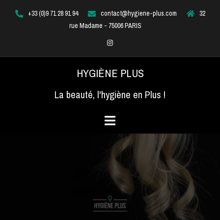
Aller
+33 (0)9 71 28 91 94
contact@hygiene-plus.com
32
au
rue Madame - 75006 PARIS
contenu
Instagram
HYGIÈNE PLUS
La beauté, l'hygiène en Plus !