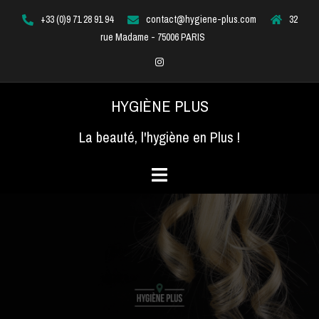
Aller
+33 (0)9 71 28 91 94
contact@hygiene-plus.com
32
au
rue Madame - 75006 PARIS
contenu
Instagram
HYGIÈNE PLUS
La beauté, l'hygiène en Plus !