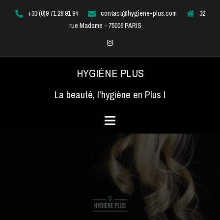
Aller
+33 (0)9 71 28 91 94
contact@hygiene-plus.com
32
au
rue Madame - 75006 PARIS
contenu
Instagram
HYGIÈNE PLUS
La beauté, l'hygiène en Plus !