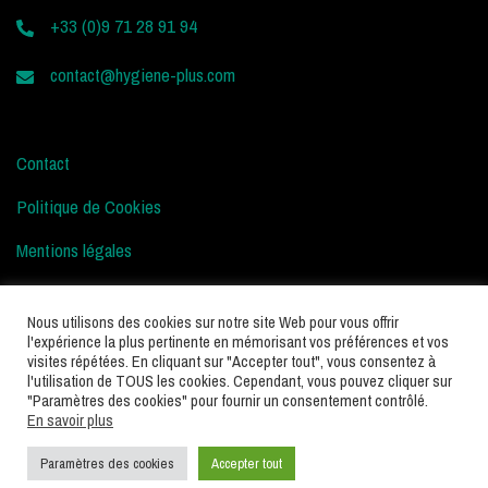
+33 (0)9 71 28 91 94
contact@hygiene-plus.com
Contact
Politique de Cookies
Mentions légales
Conditions d’Utilisation
Nous utilisons des cookies sur notre site Web pour vous offrir
l'expérience la plus pertinente en mémorisant vos préférences et vos
visites répétées. En cliquant sur "Accepter tout", vous consentez à
l'utilisation de TOUS les cookies. Cependant, vous pouvez cliquer sur
"Paramètres des cookies" pour fournir un consentement contrôlé.
En savoir plus
Paramètres des cookies
Accepter tout
Hygiène Plus – Tous droits réservés © 2025