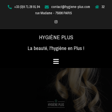
Aller
+33 (0)9 71 28 91 94
contact@hygiene-plus.com
32
au
rue Madame - 75006 PARIS
contenu
Instagram
HYGIÈNE PLUS
La beauté, l'hygiène en Plus !