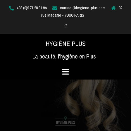
Aller
+33 (0)9 71 28 91 94
contact@hygiene-plus.com
32
au
rue Madame - 75006 PARIS
contenu
Instagram
HYGIÈNE PLUS
La beauté, l'hygiène en Plus !