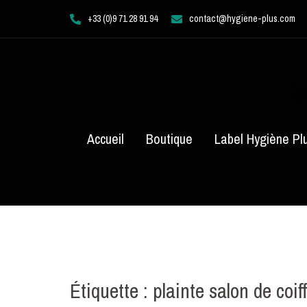
Aller
+33 (0)9 71 28 91 94
contact@hygiene-plus.com
au
contenu
Accueil
Boutique
Label Hygiène Pl
Étiquette :
plainte salon de coif