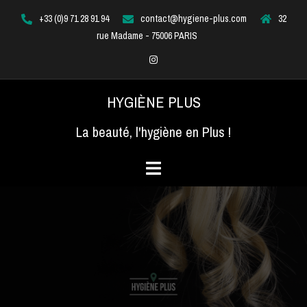
Aller
+33 (0)9 71 28 91 94
contact@hygiene-plus.com
32
au
rue Madame - 75006 PARIS
contenu
Instagram
HYGIÈNE PLUS
La beauté, l'hygiène en Plus !