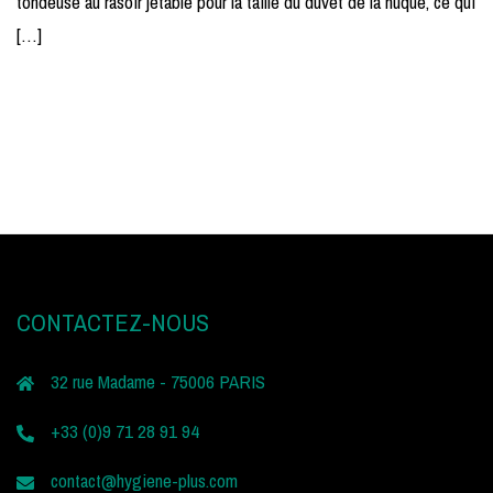
tondeuse au rasoir jetable pour la taille du duvet de la nuque, ce qui
[…]
CONTACTEZ-NOUS
32 rue Madame - 75006 PARIS
+33 (0)9 71 28 91 94
contact@hygiene-plus.com