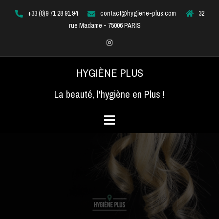
Aller
+33 (0)9 71 28 91 94
contact@hygiene-plus.com
32
au
rue Madame - 75006 PARIS
contenu
Instagram
HYGIÈNE PLUS
La beauté, l'hygiène en Plus !