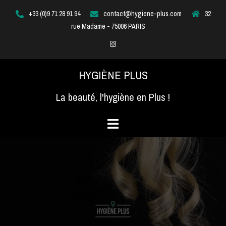
Aller
+33 (0)9 71 28 91 94
contact@hygiene-plus.com
32
au
rue Madame - 75006 PARIS
contenu
Instagram
HYGIÈNE PLUS
La beauté, l'hygiène en Plus !