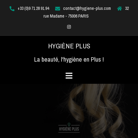
Aller
+33 (0)9 71 28 91 94
contact@hygiene-plus.com
32
au
rue Madame - 75006 PARIS
contenu
Instagram
HYGIÈNE PLUS
La beauté, l'hygiène en Plus !