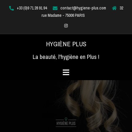
Aller
+33 (0)9 71 28 91 94
contact@hygiene-plus.com
32
au
rue Madame - 75006 PARIS
contenu
Instagram
HYGIÈNE PLUS
La beauté, l'hygiène en Plus !