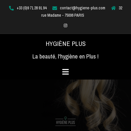
Aller
+33 (0)9 71 28 91 94
contact@hygiene-plus.com
32
au
rue Madame - 75006 PARIS
contenu
Instagram
HYGIÈNE PLUS
La beauté, l'hygiène en Plus !