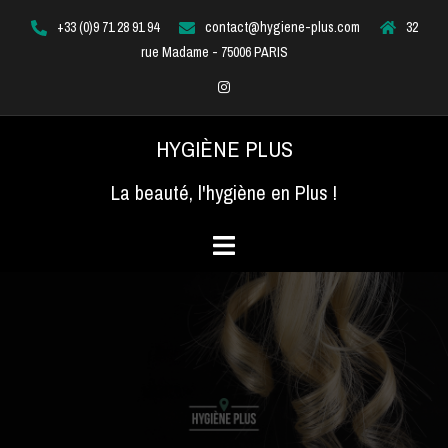
Aller
+33 (0)9 71 28 91 94
contact@hygiene-plus.com
32
au
rue Madame - 75006 PARIS
contenu
Instagram
HYGIÈNE PLUS
La beauté, l'hygiène en Plus !