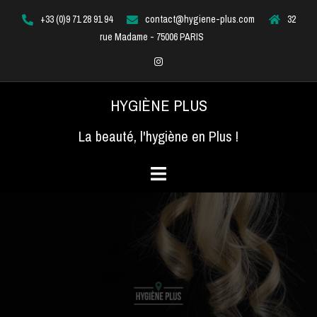
Aller
+33 (0)9 71 28 91 94
contact@hygiene-plus.com
32
au
rue Madame - 75006 PARIS
contenu
Instagram
HYGIÈNE PLUS
La beauté, l'hygiène en Plus !