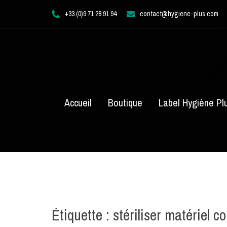
Aller
+33 (0)9 71 28 91 94
contact@hygiene-plus.com
au
contenu
Accueil
Boutique
Label Hygiène Pl
Étiquette :
stériliser matériel co