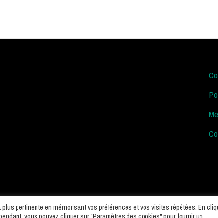
Co
Po
Me
Con
la plus pertinente en mémorisant vos préférences et vos visites répétées. En cliq
ependant, vous pouvez cliquer sur "Paramètres des cookies" pour fournir un