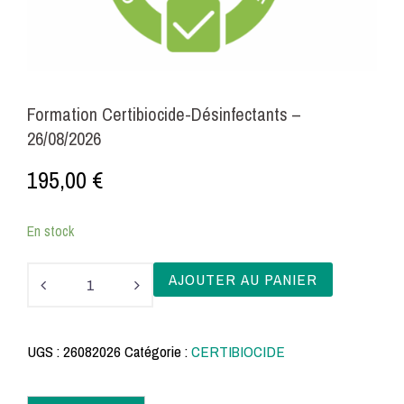
Formation Certibiocide-Désinfectants –
26/08/2026
195,00
€
En stock
quantité
AJOUTER AU PANIER
de
Formation
UGS :
26082026
Catégorie :
CERTIBIOCIDE
Certibiocide-
Désinfectants