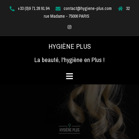
Aller
+33 (0)9 71 28 91 94
contact@hygiene-plus.com
32
au
rue Madame - 75006 PARIS
contenu
Instagram
HYGIÈNE PLUS
La beauté, l'hygiène en Plus !