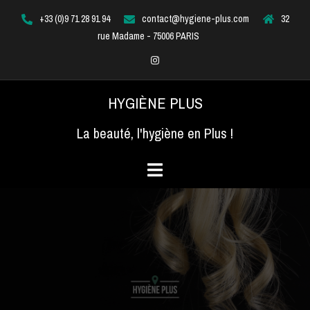
Aller
+33 (0)9 71 28 91 94
contact@hygiene-plus.com
32
au
rue Madame - 75006 PARIS
contenu
Instagram
HYGIÈNE PLUS
La beauté, l'hygiène en Plus !