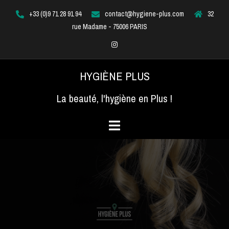
Aller
+33 (0)9 71 28 91 94
contact@hygiene-plus.com
32
au
rue Madame - 75006 PARIS
contenu
Instagram
HYGIÈNE PLUS
La beauté, l'hygiène en Plus !