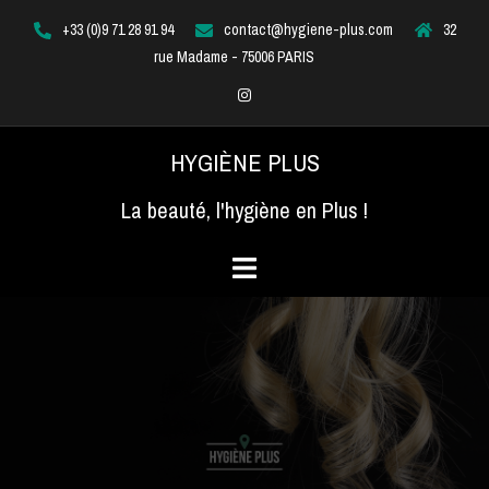
Aller
+33 (0)9 71 28 91 94
contact@hygiene-plus.com
32
au
rue Madame - 75006 PARIS
contenu
Instagram
HYGIÈNE PLUS
La beauté, l'hygiène en Plus !