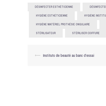
DÉSINFECTER ESTHÉTICIENNE
DÉSINFECTE
HYGIÈNE ESTHÉTICIENNE
HYGIÈNE INSTIT
HYGIÈNE MATÉRIEL PROTHÉSIE ONGULAIRE
STÉRILISATEUR
STÉRILISER COIFFURE
Navigation
⟵
Instituts de beauté au banc d’essai
d’article