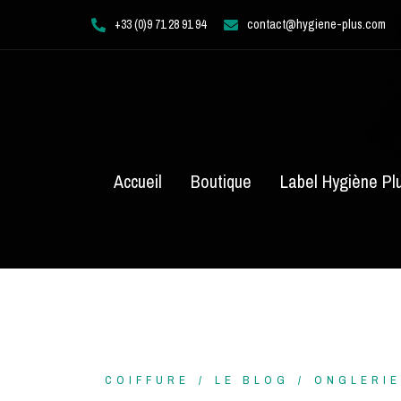
Aller
+33 (0)9 71 28 91 94
contact@hygiene-plus.com
au
contenu
Accueil
Boutique
Label Hygiène Pl
COIFFURE
LE BLOG
ONGLERIE