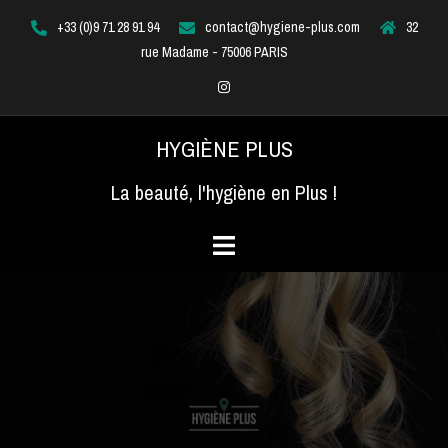
Aller
+33 (0)9 71 28 91 94
contact@hygiene-plus.com
32
au
rue Madame - 75006 PARIS
contenu
Instagram
HYGIÈNE PLUS
La beauté, l'hygiène en Plus !