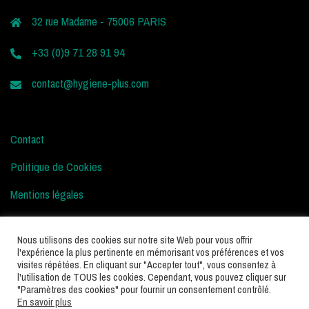
32 rue Madame - 75006 PARIS
+33 (0)9 71 28 91 94
contact@hygiene-plus.com
Contact
Politique de Cookies
Mentions légales
Conditions d’Utilisation
Nous utilisons des cookies sur notre site Web pour vous offrir
l'expérience la plus pertinente en mémorisant vos préférences et vos
visites répétées. En cliquant sur "Accepter tout", vous consentez à
l'utilisation de TOUS les cookies. Cependant, vous pouvez cliquer sur
"Paramètres des cookies" pour fournir un consentement contrôlé.
En savoir plus