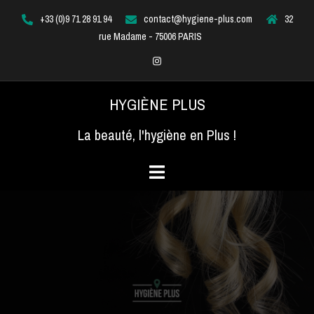
Aller
+33 (0)9 71 28 91 94
contact@hygiene-plus.com
32
au
rue Madame - 75006 PARIS
contenu
Instagram
HYGIÈNE PLUS
La beauté, l'hygiène en Plus !