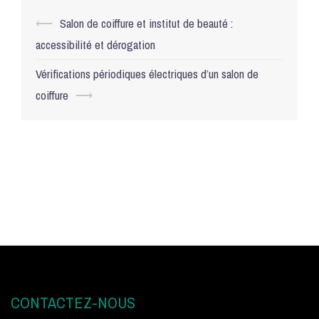
Navigation
⟵
Salon de coiffure et institut de beauté :
d’article
accessibilité et dérogation
Vérifications périodiques électriques d’un salon de
coiffure
⟶
CONTACTEZ-NOUS