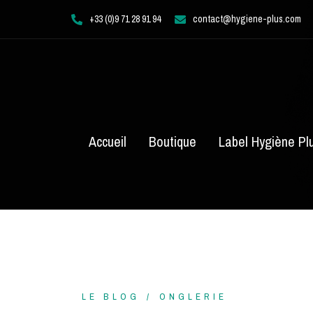
Aller
+33 (0)9 71 28 91 94
contact@hygiene-plus.com
au
contenu
Accueil
Boutique
Label Hygiène Pl
LE BLOG
ONGLERIE