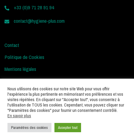
+33 (0)9 71 28 91 94
contact@hygiene-plus.com
Contact
Politique de Cookies
Mentions légales
Conditions d’Utilisation
Nous utilisons des cookies sur notre site Web pour vous offrir
l'expérience la plus pertinente en mémorisant vos préférences et vos
visites répétées. En cliquant sur "Accepter tout", vous consentez à
l'utilisation de TOUS les cookies. Cependant, vous pouvez cliquer sur
"Paramètres des cookies" pour fournir un consentement contrôlé.
En savoir plus
Paramètres des cookies
Accepter tout
Hygiène Plus – Tous droits réservés © 2025