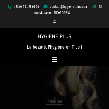
Aller
+33 (0)9 71 28 91 94
contact@hygiene-plus.com
32
au
rue Madame - 75006 PARIS
contenu
Instagram
HYGIÈNE PLUS
La beauté, l'hygiène en Plus !