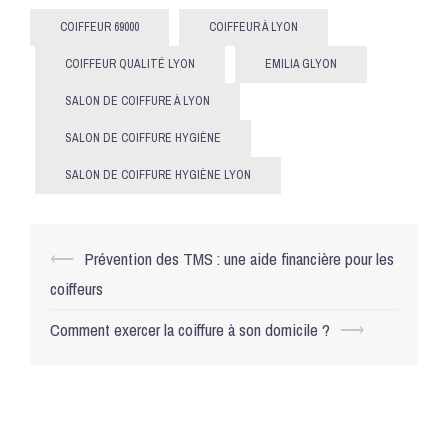
COIFFEUR 69000
COIFFEUR À LYON
COIFFEUR QUALITÉ LYON
EMILIA GLYON
SALON DE COIFFURE À LYON
SALON DE COIFFURE HYGIÈNE
SALON DE COIFFURE HYGIÈNE LYON
Navigation
⟵
Prévention des TMS : une aide financière pour les
d’article
coiffeurs
Comment exercer la coiffure à son domicile ?
⟶