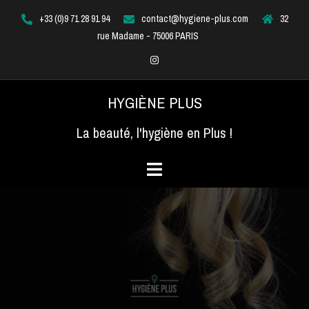
Aller
+33 (0)9 71 28 91 94
contact@hygiene-plus.com
32
au
rue Madame - 75006 PARIS
contenu
Instagram
HYGIÈNE PLUS
La beauté, l'hygiène en Plus !